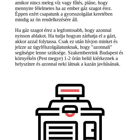
amikor nincs meleg víz vagy fűtés, pláne, hogy
mennyire félelmetes ha az ember gáz szagot érez.
Éppen ezért csapatunk a gyorsszolgálat keretében
mindig az ön rendelkezésére áll.
Ha gáz szagot érez a legfontosabb, hogy azonnal
nyisson ablakot. Ha tudja hogyan zárhatja el a gázt,
akkor azzal folytassa. Csak ez után hívjon minket és
jelzze az ügyfélszolgálatunknak, hogy "azonnali"
segítségre lenne szüksége. Szakembereink Budapest és
környékén (Pest megye) 1-2 órán belül kiérkeznek a
helyszínre és azonnal neki látnak a kazán javításának.