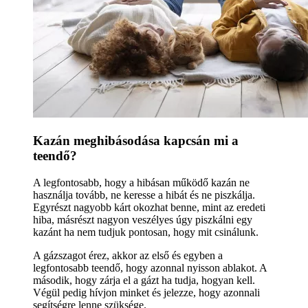
Kazán meghibásodása kapcsán mi a
teendő?
A legfontosabb, hogy a hibásan működő kazán ne
használja tovább, ne keresse a hibát és ne piszkálja.
Egyrészt nagyobb kárt okozhat benne, mint az eredeti
hiba, másrészt nagyon veszélyes úgy piszkálni egy
kazánt ha nem tudjuk pontosan, hogy mit csinálunk.
A gázszagot érez, akkor az első és egyben a
legfontosabb teendő, hogy azonnal nyisson ablakot. A
második, hogy zárja el a gázt ha tudja, hogyan kell.
Végül pedig hívjon minket és jelezze, hogy azonnali
segítségre lenne szüksége.