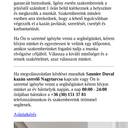
garanciát biztosítunk. Igény esetén szakembereink a
jelzéstől számított 1 órán belül kiérkeznek a helyszínre
és megkezdik a munkát. Szakembereink minden
esetben arra törekednek, hogy a lehető legolcsóbban
végezzék el a kazán javítását, szerelését, cseréjét és
karbantartását.
Ha Ön is szeretné igénybe venni a segítségünket, kérem
hívjon minket és egyeztessen le velünk egy időpontot,
amikor szakemberünket fogadni tudja a munka
elvégzése céljából. Válassza a kiváló minőséget és a
remek szakértelmet, azaz válasszon minket.
Ha megválaszolatlan kérdései maradtak
Saunier Duval
kazán szerelő Nagytarcsa
kapcsán vagy Ön is
szeretné igénybe venni a segítségünket kérem hívjon
minket az év bármelyik napján, a nap
00:00 - 24:00
órájában bármikor a
+36 (30) 151 37 81
telefonszámunkon és szakembereink örömmel
segítenek.
Ajánlatkérés