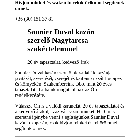
Hívjon minket és szakembereink örömmel segítenek
önnek.
+36 (30) 151 37 81
Saunier Duval kazán
szerelő Nagytarcsa
szakértelemmel
20 év tapasztalat, kedvező árak
Saunier Duval kazán szerelőink vállalják kazánja
javítását, szerelését, cseréjét és karbantartását Budapest
és környékén. Szakembereink több, mint 20 éves
tapasztalattal a hátuk mögött állnak az Ön
rendelkezésére.
Válassza Ön is a valódi garanciát, 20 év tapasztalatot és
a kedvező árakat, azaz válasszon minket. Ha Ön is
szeretné igénybe venni a egítségünket Saunier Duval
kazánja kapcsán, csak hívjon minket és mi örömmel
segítünk önnek.