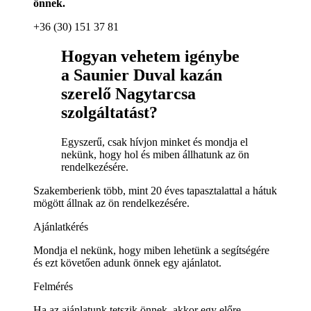
önnek.
+36 (30) 151 37 81
Hogyan vehetem igénybe
a Saunier Duval kazán
szerelő Nagytarcsa
szolgáltatást?
Egyszerű, csak hívjon minket és mondja el
nekünk, hogy hol és miben állhatunk az ön
rendelkezésére.
Szakemberienk több, mint 20 éves tapasztalattal a hátuk
mögött állnak az ön rendelkezésére.
Ajánlatkérés
Mondja el nekünk, hogy miben lehetünk a segítségére
és ezt követően adunk önnek egy ajánlatot.
Felmérés
Ha az ajánlatunk tetszik önnek, akkor egy előre